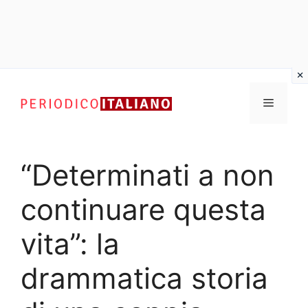
Vai
al
Menu
contenuto
“Determinati a non
continuare questa
vita”: la
drammatica storia