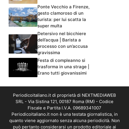
Ponte Vecchio a Firenze,
gesto clamoroso di un
turista: per lui scatta la
super multa
Detersivo nel bicchiere
dell’acqua | Barista a
processo con un’accusa
gravissima
Festa di compleanno si
trasforma in una strage |
Erano tutti giovanissimi
Periodicoitaliano.it di proprietà di NEXTMEDIAWEB
SRL - Via Sistina 121, 00187 Roma (RM) - Codice
Fiscale e Partita I.V.A. 09689341007
Periodicoitaliano.it non è una testata giornalistica, in
quanto viene aggiornato senza alcuna periodicità. Non
può pertanto considerarsi un prodotto editoriale ai
sensi della legge n. 62 del 07.03.2001