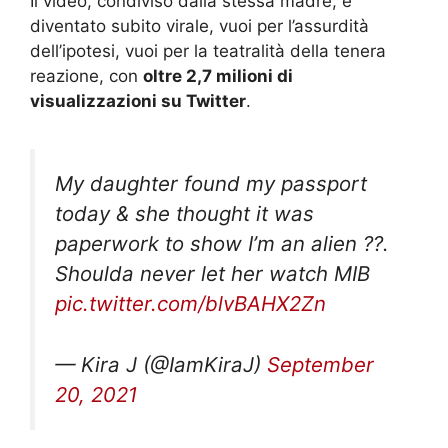
Il video, condiviso dalla stessa madre, è
diventato subito virale, vuoi per l’assurdità
dell’ipotesi, vuoi per la teatralità della tenera
reazione, con
oltre 2,7 milioni di
visualizzazioni su Twitter
.
My daughter found my passport
today & she thought it was
paperwork to show I’m an alien ??.
Shoulda never let her watch MIB
pic.twitter.com/blvBAHX2Zn
— Kira J (@IamKiraJ)
September
20, 2021