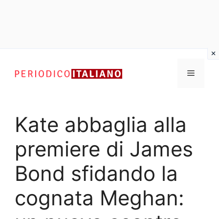
Vai
al
Menu
contenuto
Kate abbaglia alla
premiere di James
Bond sfidando la
cognata Meghan: