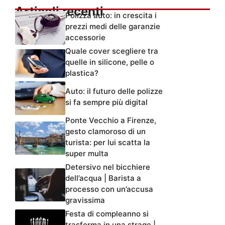
Articoli recenti
Polizza auto: in crescita i
prezzi medi delle garanzie
accessorie
Quale cover scegliere tra
quelle in silicone, pelle o
plastica?
Auto: il futuro delle polizze
si fa sempre più digital
Ponte Vecchio a Firenze,
gesto clamoroso di un
turista: per lui scatta la
super multa
Detersivo nel bicchiere
dell’acqua | Barista a
processo con un’accusa
gravissima
Festa di compleanno si
trasforma in una strage |