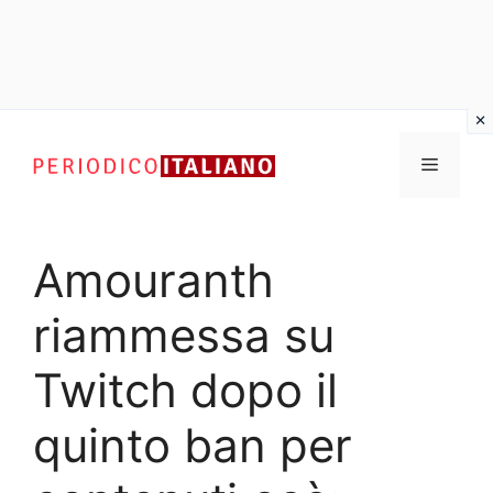
Vai
al
Menu
contenuto
Amouranth
riammessa su
Twitch dopo il
quinto ban per