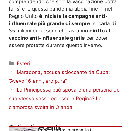
comprendendo che solo la vaccinazione potrà
far sì che questa pandemia abbia fine – nel
Regno Unito
è iniziata la campagna anti-
influenzale più grande di sempre
: si parla di
35 milioni di persone che avranno
diritto al
vaccino anti-influenzale gratis
per poter
essere protette durante questo inverno.
Categorie
Esteri
Maradona, accusa scioccante da Cuba:
“Avevo 16 anni, ero pura”
La Principessa può sposare una persona del
suo stesso sesso ed essere Regina? La
clamorosa svolta in Olanda
Articoli recenti
Polizza auto: in crescita i