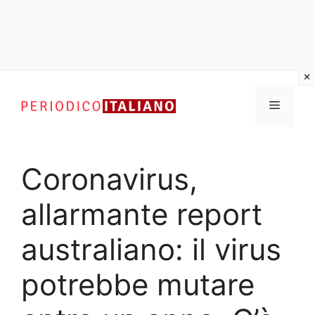
Vai
al
Menu
contenuto
Coronavirus,
allarmante report
australiano: il virus
potrebbe mutare