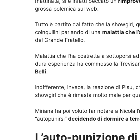
mattinata, si è infatti beccato un
rimprov
grossa polemica sul web.
Tutto è partito dal fatto che la showgirl, 
coinquilini parlando di una
malattia che l
del Grande Fratello.
Malattia che l’ha costretta a sottoporsi a
dura esperienza ha commosso la Trevisan,
Belli
.
Indifferente, invece, la reazione di Pisu, 
showgirl che è rimasta molto male per qu
Miriana ha poi voluto far notare a Nicola l
“autopunirsi”
decidendo di dormire a ter
L’auto-punizione di 