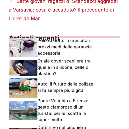
Sette giovani ragazzi di Scandacci aggrediti
a Varsavia: cosa è accaduto? Il precedente di
Lloret de Mar
Articoli recenti
Polizza auto: in crescita i
prezzi medi delle garanzie
accessorie
Quale cover scegliere tra
quelle in silicone, pelle o
plastica?
Auto: il futuro delle polizze
si fa sempre più digital
Ponte Vecchio a Firenze,
gesto clamoroso di un
turista: per lui scatta la
super multa
Detersivo nel bicchiere