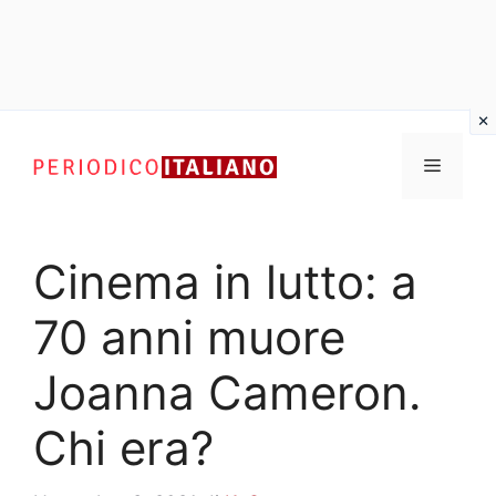
Vai
al
Menu
contenuto
Cinema in lutto: a
70 anni muore
Joanna Cameron.
Chi era?