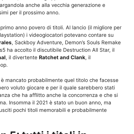
 allargandola anche alla vecchia generazione e
ssimi per il prossimo anno.
rimo anno povero di titoli. Al lancio (il migliore per
Playstation) i videogiocatori potevano contare su
rales
, Sackboy Adventure, Demon’s Souls Remake
 ha accolto il discutibile Destruction All Star, il
nal
, il divertente
Ratchet and Clank
, il
oop.
a è mancato probabilmente quel titolo che facesse
bero voluto giocare e per il quale sarebbero stati
nza che ha afflitto anche la concorrenza e che si
forma. Insomma il 2021 è stato un buon anno, ma
usciti pochi titoli memorabili e probabilmente