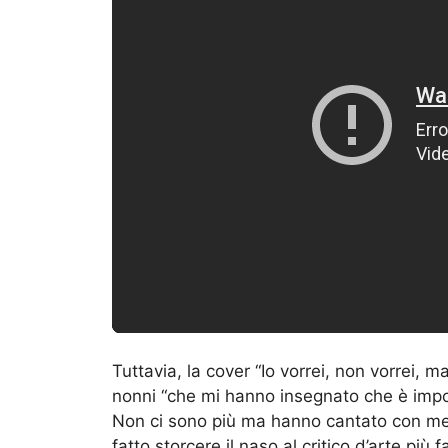
Tuttavia, la cover “Io vorrei, non vorrei, m
nonni “che mi hanno insegnato che è impos
Non ci sono più ma hanno cantato con me” 
fatto storcere il naso al critico d’arte più 