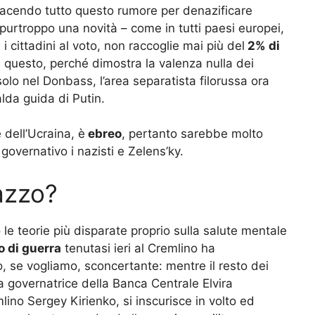
 facendo tutto questo rumore per denazificare
 purtroppo una novità – come in tutti paesi europei,
cittadini al voto, non raccoglie mai più del
2% di
 questo, perché dimostra la valenza nulla dei
 solo nel Donbass, l’area separatista filorussa ora
lda guida di Putin.
 dell’Ucraina, è
ebreo
, pertanto sarebbe molto
 governativo i nazisti e Zelens’ky.
pazzo?
 le teorie più disparate proprio sulla salute mentale
o di guerra
tenutasi ieri al Cremlino ha
o, se vogliamo, sconcertante: mentre il resto dei
la governatrice della Banca Centrale Elvira
mlino Sergey Kirienko, si inscurisce in volto ed