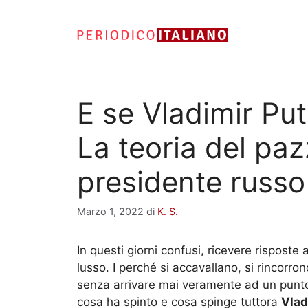
Vai
al
contenuto
E se Vladimir Pu
La teoria del paz
presidente russo
Marzo 1, 2022
di
K. S.
In questi giorni confusi, ricevere rispos
lusso. I perché si accavallano, si rincorro
senza arrivare mai veramente ad un punto
cosa ha spinto e cosa spinge tuttora
Vlad