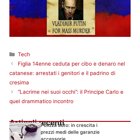
Categorie
Tech
Figlia 14enne ceduta per cibo e denaro nel
catanese: arrestati i genitori e il padrino di
cresima
“Lacrime nei suoi occhi”: il Principe Carlo e
quel drammatico incontro
Articoli recenti
Polizza auto: in crescita i
prezzi medi delle garanzie
accessorie