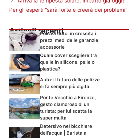
Arriva la tempesta solare, impatto già oggi?
Per gli esperti “sarà forte e creerà dei problemi”
Articoli recenti
Polizza auto: in crescita i
prezzi medi delle garanzie
accessorie
Quale cover scegliere tra
quelle in silicone, pelle o
plastica?
Auto: il futuro delle polizze
si fa sempre più digital
Ponte Vecchio a Firenze,
gesto clamoroso di un
turista: per lui scatta la
super multa
Detersivo nel bicchiere
dell’acqua | Barista a