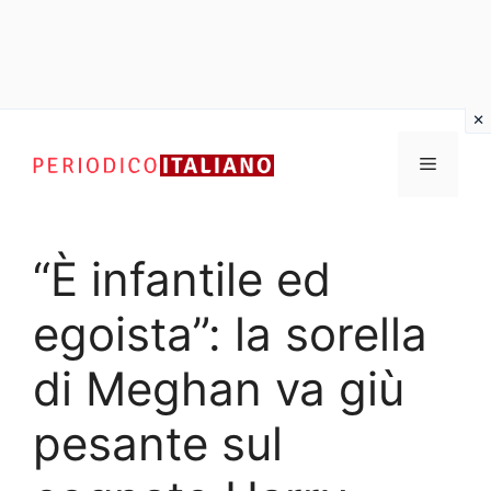
Vai
al
Menu
contenuto
“È infantile ed
egoista”: la sorella
di Meghan va giù
pesante sul