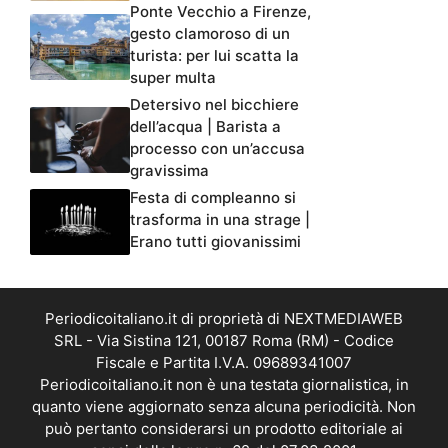
Ponte Vecchio a Firenze,
gesto clamoroso di un
turista: per lui scatta la
super multa
Detersivo nel bicchiere
dell’acqua | Barista a
processo con un’accusa
gravissima
Festa di compleanno si
trasforma in una strage |
Erano tutti giovanissimi
Periodicoitaliano.it di proprietà di NEXTMEDIAWEB
SRL - Via Sistina 121, 00187 Roma (RM) - Codice
Fiscale e Partita I.V.A. 09689341007
Periodicoitaliano.it non è una testata giornalistica, in
quanto viene aggiornato senza alcuna periodicità. Non
può pertanto considerarsi un prodotto editoriale ai