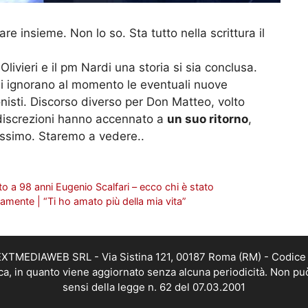
are insieme. Non lo so. Sta tutto nella scrittura il
livieri e il pm Nardi una storia si sia conclusa.
 si ignorano al momento le eventuali nuove
onisti. Discorso diverso per Don Matteo, volto
indiscrezioni hanno accennato a
un suo ritorno
,
ssimo. Staremo a vedere..
o a 98 anni Eugenio Scalfari – ecco chi è stato
samente | “Ti ho amato più della mia vita”
i NEXTMEDIAWEB SRL - Via Sistina 121, 00187 Roma (RM) - Codice 
tica, in quanto viene aggiornato senza alcuna periodicità. Non pu
sensi della legge n. 62 del 07.03.2001