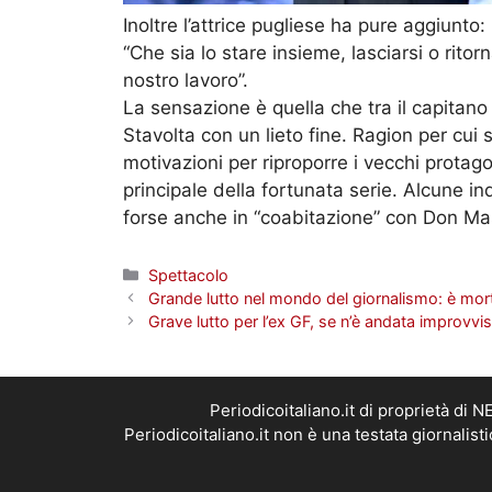
Inoltre l’attrice pugliese ha pure aggiunto:
“Che sia lo stare insieme, lasciarsi o ritorn
nostro lavoro”.
La sensazione è quella che tra il capitano O
Stavolta con un lieto fine. Ragion per cui
motivazioni per riproporre i vecchi protag
principale della fortunata serie. Alcune 
forse anche in “coabitazione” con Don Ma
Categorie
Spettacolo
Grande lutto nel mondo del giornalismo: è mort
Grave lutto per l’ex GF, se n’è andata improvvi
Periodicoitaliano.it di proprietà d
Periodicoitaliano.it non è una testata giornalis