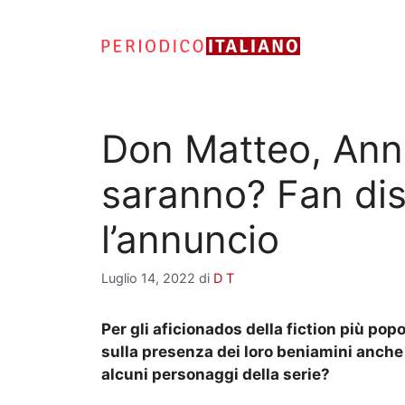
Vai
al
contenuto
Don Matteo, Ann
saranno? Fan disp
l’annuncio
Luglio 14, 2022
di
D T
Per gli aficionados della fiction più pop
sulla presenza dei loro beniamini anche
alcuni personaggi della serie?