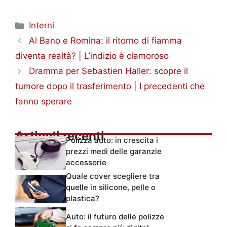
Categorie
Interni
Al Bano e Romina: il ritorno di fiamma
diventa realtà? | L’indizio è clamoroso
Dramma per Sebastien Haller: scopre il
tumore dopo il trasferimento | I precedenti che
fanno sperare
Articoli recenti
Polizza auto: in crescita i
prezzi medi delle garanzie
accessorie
Quale cover scegliere tra
quelle in silicone, pelle o
plastica?
Auto: il futuro delle polizze