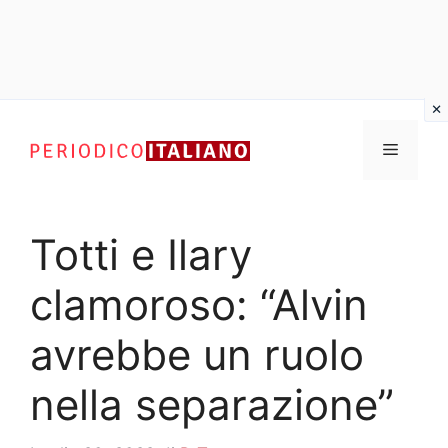
Vai
al
Menu
contenuto
Totti e Ilary
clamoroso: “Alvin
avrebbe un ruolo
nella separazione”