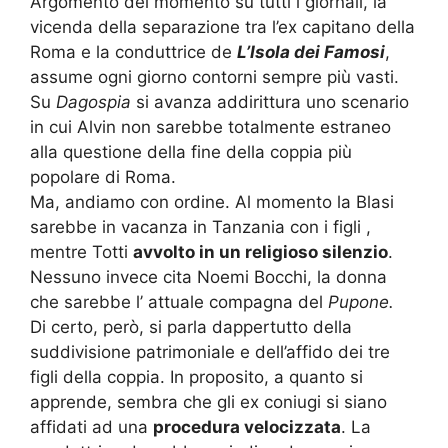
Argomento del momento su tutti i giornali, la
vicenda della separazione tra l’ex capitano della
Roma e la conduttrice de
L’Isola dei Famosi
,
assume ogni giorno contorni sempre più vasti.
Su
Dagospia
si avanza addirittura uno scenario
in cui Alvin non sarebbe totalmente estraneo
alla questione della fine della coppia più
popolare di Roma.
Ma, andiamo con ordine. Al momento la Blasi
sarebbe in vacanza in Tanzania con i figli ,
mentre Totti
avvolto in un religioso silenzio
.
Nessuno invece cita Noemi Bocchi, la donna
che sarebbe l’ attuale compagna del
Pupone.
Di certo, però, si parla dappertutto della
suddivisione patrimoniale e dell’affido dei tre
figli della coppia. In proposito, a quanto si
apprende, sembra che gli ex coniugi si siano
affidati ad una
procedura velocizzata
. La