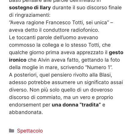
Basti pensare alle parole dell’inviato in
sostegno di Ilary
durante il suo discorso finale
di ringraziamenti:
“Aveva ragione Francesco Totti, sei unica” –
aveva detto il conduttore radiofonico.
Le toccanti parole dell’uomo avevano
commosso la collega e lo stesso Totti, che
qualche giorno prima aveva apprezzato il
gesto
ironico
che Alvin aveva fatto, gettando la foto
della moglie in mare, scrivendo “Numero 1”.
A posteriori, quel pensiero rivolto alla Blasi,
adesso potrebbe assumere un significato assai
diverso. Non più solo quello di un doveroso
discorso di commiato, ma un vero e proprio
endorsement per
una donna “tradita”
e
abbandonata.
Categorie
Spettacolo