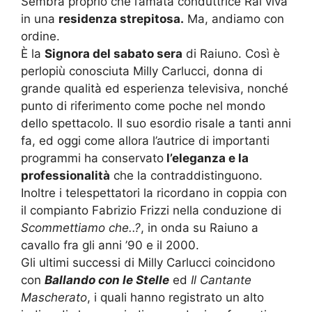
Sembra proprio che l’amata conduttrice Rai viva
in una
residenza strepitosa.
Ma, andiamo con
ordine.
È la
Signora del sabato sera
di Raiuno. Così è
perlopiù conosciuta Milly Carlucci, donna di
grande qualità ed esperienza televisiva, nonché
punto di riferimento come poche nel mondo
dello spettacolo. Il suo esordio risale a tanti anni
fa, ed oggi come allora l’autrice di importanti
programmi ha conservato
l’eleganza e la
professionalità
che la contraddistinguono.
Inoltre i telespettatori la ricordano in coppia con
il compianto Fabrizio Frizzi nella conduzione di
Scommettiamo che..?
, in onda su Raiuno a
cavallo fra gli anni ’90 e il 2000.
Gli ultimi successi di Milly Carlucci coincidono
con
Ballando con le Stelle
ed
Il Cantante
Mascherato
, i quali hanno registrato un alto