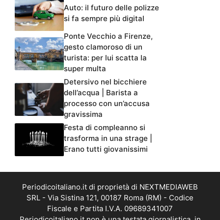
Auto: il futuro delle polizze
si fa sempre più digital
Ponte Vecchio a Firenze,
gesto clamoroso di un
turista: per lui scatta la
super multa
Detersivo nel bicchiere
dell’acqua | Barista a
processo con un’accusa
gravissima
Festa di compleanno si
trasforma in una strage |
Erano tutti giovanissimi
Periodicoitaliano.it di proprietà di NEXTMEDIAWEB
SRL - Via Sistina 121, 00187 Roma (RM) - Codice
Fiscale e Partita I.V.A. 09689341007
Periodicoitaliano.it non è una testata giornalistica, in