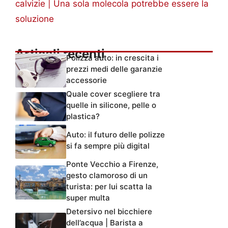
calvizie | Una sola molecola potrebbe essere la
soluzione
Articoli recenti
Polizza auto: in crescita i
prezzi medi delle garanzie
accessorie
Quale cover scegliere tra
quelle in silicone, pelle o
plastica?
Auto: il futuro delle polizze
si fa sempre più digital
Ponte Vecchio a Firenze,
gesto clamoroso di un
turista: per lui scatta la
super multa
Detersivo nel bicchiere
dell’acqua | Barista a