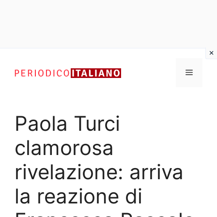
Vai
al
Menu
contenuto
Paola Turci
clamorosa
rivelazione: arriva
la reazione di