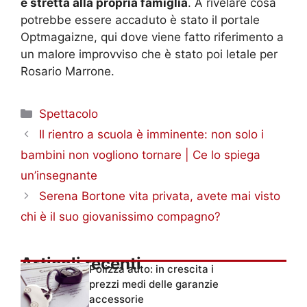
e stretta alla propria famiglia
. A rivelare cosa
potrebbe essere accaduto è stato il portale
Optmagaizne, qui dove viene fatto riferimento a
un malore improvviso che è stato poi letale per
Rosario Marrone.
Categorie
Spettacolo
Il rientro a scuola è imminente: non solo i
bambini non vogliono tornare | Ce lo spiega
un’insegnante
Serena Bortone vita privata, avete mai visto
chi è il suo giovanissimo compagno?
Articoli recenti
Polizza auto: in crescita i
prezzi medi delle garanzie
accessorie