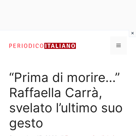
Vai
al
Menu
contenuto
“Prima di morire…”
Raffaella Carrà,
svelato l’ultimo suo
gesto