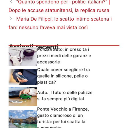
“Quanto spendono per i politici italiani?” |
Dopo le accuse statunitensi, la replica russa
Maria De Filippi, lo scatto intimo scatena i
fan: nessuno l’aveva mai vista così
Articoli recenti
Polizza auto: in crescita i
prezzi medi delle garanzie
accessorie
Quale cover scegliere tra
quelle in silicone, pelle o
plastica?
Auto: il futuro delle polizze
si fa sempre più digital
Ponte Vecchio a Firenze,
gesto clamoroso di un
turista: per lui scatta la
super multa