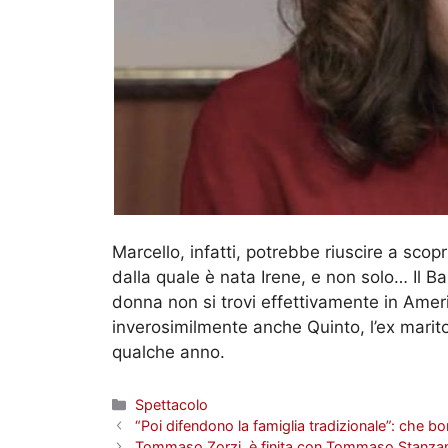
Marcello, infatti, potrebbe riuscire a scop
dalla quale è nata Irene, e non solo… Il Ba
donna non si trovi effettivamente in Ame
inverosimilmente anche Quinto, l’ex marit
qualche anno.
Categorie
Spettacolo
“Poi difendono la famiglia tradizionale”: che b
Tommaso Zorzi, è finita con Tommaso Stanzani