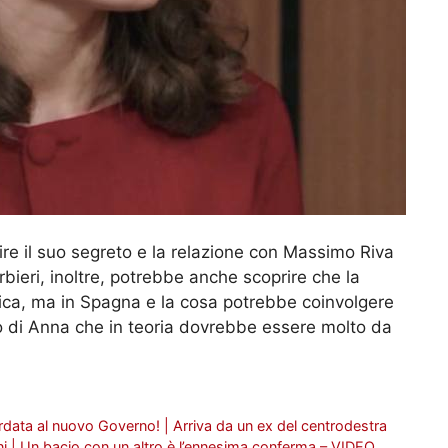
rire il suo segreto e la relazione con Massimo Riva
rbieri, inoltre, potrebbe anche scoprire che la
rica, ma in Spagna e la cosa potrebbe coinvolgere
o di Anna che in teoria dovrebbe essere molto da
ordata al nuovo Governo! | Arriva da un ex del centrodestra
 | Un bacio con un altro è l’ennesima conferma – VIDEO