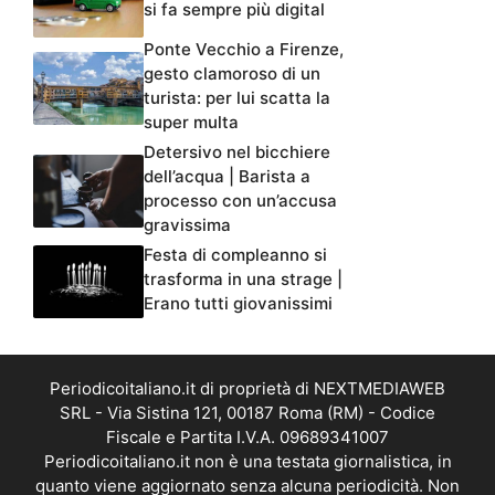
si fa sempre più digital
Ponte Vecchio a Firenze,
gesto clamoroso di un
turista: per lui scatta la
super multa
Detersivo nel bicchiere
dell’acqua | Barista a
processo con un’accusa
gravissima
Festa di compleanno si
trasforma in una strage |
Erano tutti giovanissimi
Periodicoitaliano.it di proprietà di NEXTMEDIAWEB
SRL - Via Sistina 121, 00187 Roma (RM) - Codice
Fiscale e Partita I.V.A. 09689341007
Periodicoitaliano.it non è una testata giornalistica, in
quanto viene aggiornato senza alcuna periodicità. Non