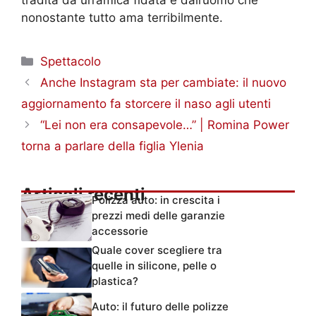
nonostante tutto ama terribilmente.
Categorie
Spettacolo
Anche Instagram sta per cambiate: il nuovo
aggiornamento fa storcere il naso agli utenti
“Lei non era consapevole…” | Romina Power
torna a parlare della figlia Ylenia
Articoli recenti
Polizza auto: in crescita i
prezzi medi delle garanzie
accessorie
Quale cover scegliere tra
quelle in silicone, pelle o
plastica?
Auto: il futuro delle polizze