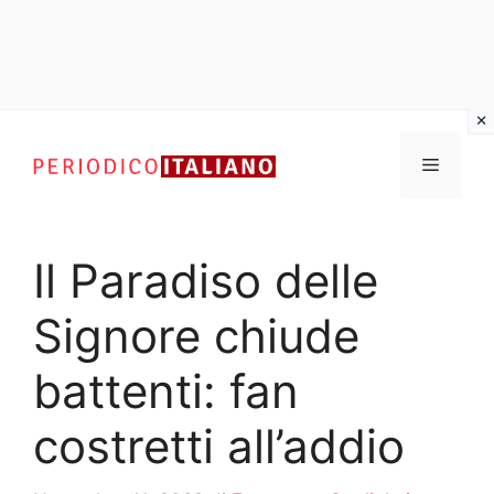
Vai
al
Menu
contenuto
Il Paradiso delle
Signore chiude
battenti: fan
costretti all’addio