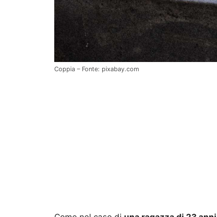
Coppia – Fonte: pixabay.com
Come nel caso di
una ragazza di 23 anni