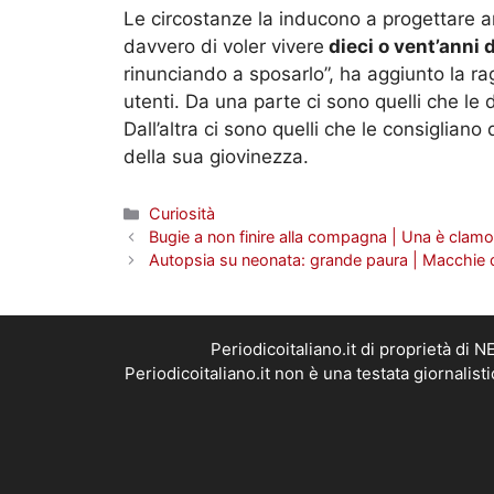
Le circostanze la inducono a progettare a
davvero di voler vivere
dieci o vent’anni 
rinunciando a sposarlo”, ha aggiunto la ra
utenti. Da una parte ci sono quelli che le 
Dall’altra ci sono quelli che le consigliano 
della sua giovinezza.
Categorie
Curiosità
Bugie a non finire alla compagna | Una è clam
Autopsia su neonata: grande paura | Macchie di
Periodicoitaliano.it di proprietà d
Periodicoitaliano.it non è una testata giornalis