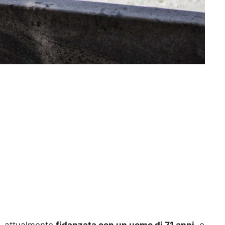
, attualmente
fidanzata con un uomo di 71 anni
, e