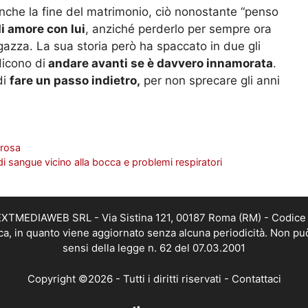
nche la fine del matrimonio, ciò nonostante “penso
di amore con lui
, anziché perderlo per sempre ora
gazza. La sua storia però ha spaccato in due gli
dicono di
andare avanti se è davvero innamorata
.
di
fare un passo indietro,
per non sprecare gli anni
orosa
 sangue vicino alla bocca e problemi respiratori
i NEXTMEDIAWEB SRL - Via Sistina 121, 00187 Roma (RM) - Codice 
tica, in quanto viene aggiornato senza alcuna periodicità. Non pu
sensi della legge n. 62 del 07.03.2001
Copyright ©2026 - Tutti i diritti riservati -
Contattaci