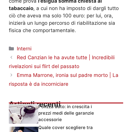
come prova
l’esigua somma chiesta al
tabaccaio
, a cui non ha imposto di dargli tutto
ciò che aveva ma solo 100 euro: per lui, ora,
inizierà un lungo percorso di riabilitazione sia
fisica che comportamentale.
Categorie
Interni
Red Canzian le ha avute tutte | Incredibili
rivelazioni sui flirt del passato
Emma Marrone, ironia sul padre morto | La
risposta è da incorniciare
Articoli recenti
Polizza auto: in crescita i
prezzi medi delle garanzie
accessorie
Quale cover scegliere tra