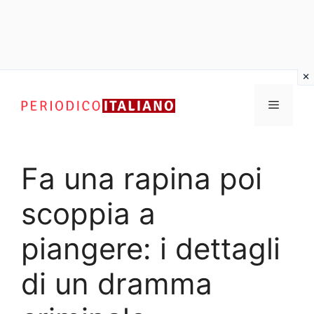
Vai
al
Menu
contenuto
Fa una rapina poi
scoppia a
piangere: i dettagli
di un dramma