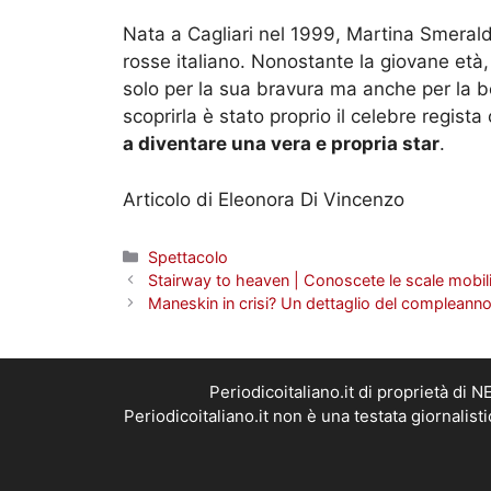
Nata a Cagliari nel 1999, Martina Smeraldi
rosse italiano. Nonostante la giovane età
solo per la sua bravura ma anche per la b
scoprirla è stato proprio il celebre regista
a diventare una vera e propria star
.
Articolo di Eleonora Di Vincenzo
Categorie
Spettacolo
Stairway to heaven | Conoscete le scale mobil
Maneskin in crisi? Un dettaglio del compleanno
Periodicoitaliano.it di proprietà d
Periodicoitaliano.it non è una testata giornalis