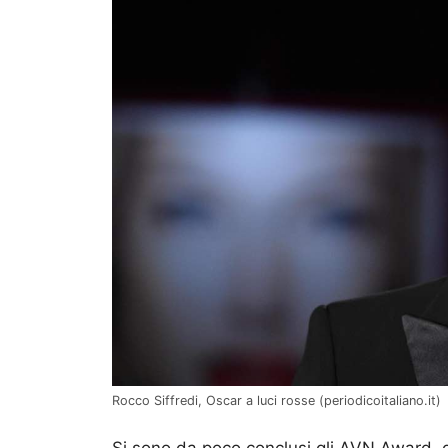
Rocco Siffredi, Oscar a luci rosse (periodicoitaliano.it)
Si sono da poco conclusi gli AVN Award, gl