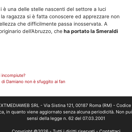
 è una delle stelle nascenti del settore a luci
, la ragazza si è fatta conoscere ed apprezzare non
ellezza che difficilmente passa inosservata. A
 originario dell’Abruzzo, che
ha portato la Smeraldi
i incompiute?
 di Damiano non è sfuggito ai fan
i NEXTMEDIAWEB SRL - Via Sistina 121, 00187 Roma (RM) - Codice 
tica, in quanto viene aggiornato senza alcuna periodicità. Non pu
sensi della legge n. 62 del 07.03.2001
Copyright ©2026 - Tutti i diritti riservati -
Contattaci