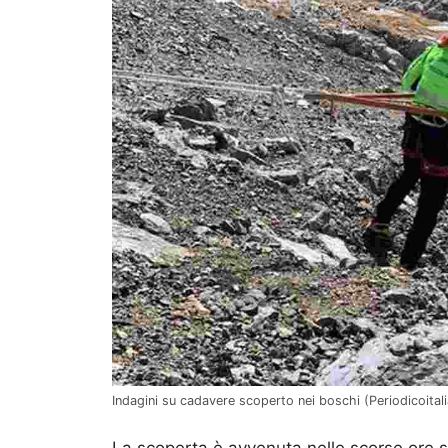
Indagini su cadavere scoperto nei boschi (Periodicoitali
La scoperta è avvenuta nelle scorse ore s