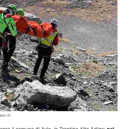
ano.it)
opra il comune di Avio, in Trentino Alto Adige:
nel