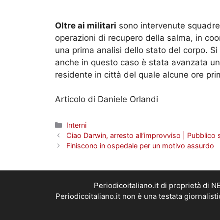
Oltre ai militari
sono intervenute squadre d
operazioni di recupero della salma, in co
una prima analisi dello stato del corpo. Si
anche in questo caso è stata avanzata un
residente in città del quale alcune ore p
Articolo di Daniele Orlandi
Categorie
Interni
Ciao Darwin, arresto all’improvviso | Pubblico
Finiscono in ospedale per un motivo assurdo
Periodicoitaliano.it di proprietà d
Periodicoitaliano.it non è una testata giornalis