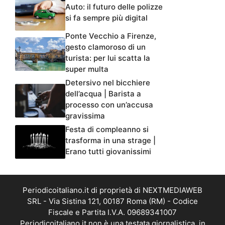
Auto: il futuro delle polizze
si fa sempre più digital
Ponte Vecchio a Firenze,
gesto clamoroso di un
turista: per lui scatta la
super multa
Detersivo nel bicchiere
dell’acqua | Barista a
processo con un’accusa
gravissima
Festa di compleanno si
trasforma in una strage |
Erano tutti giovanissimi
Periodicoitaliano.it di proprietà di NEXTMEDIAWEB
SRL - Via Sistina 121, 00187 Roma (RM) - Codice
Fiscale e Partita I.V.A. 09689341007
Periodicoitaliano.it non è una testata giornalistica, in