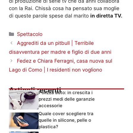
di produzione di serie tv che da anni collabora
con la Rai. Chissà cosa ha pensato sua moglie
di queste parole spese dal marito
in diretta TV.
Categorie
Spettacolo
Aggrediti da un pitbull | Terribile
disavventura per madre e figlio di due anni
Fedez e Chiara Ferragni, casa nuova sul
Lago di Como | I residenti non vogliono
Articoli recenti
Polizza auto: in crescita i
prezzi medi delle garanzie
accessorie
Quale cover scegliere tra
quelle in silicone, pelle o
plastica?