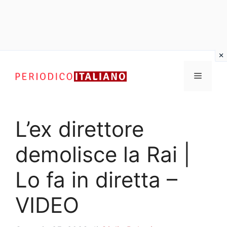
Vai
al
Menu
contenuto
L’ex direttore
demolisce la Rai |
Lo fa in diretta –
VIDEO