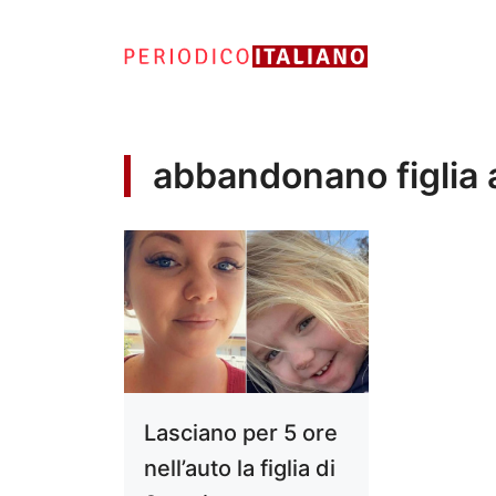
Vai
al
contenuto
abbandonano figlia a
Lasciano per 5 ore
nell’auto la figlia di