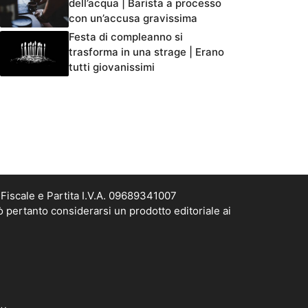
dell’acqua | Barista a processo
con un’accusa gravissima
Festa di compleanno si
trasforma in una strage | Erano
tutti giovanissimi
Fiscale e Partita I.V.A. 09689341007
ò pertanto considerarsi un prodotto editoriale ai