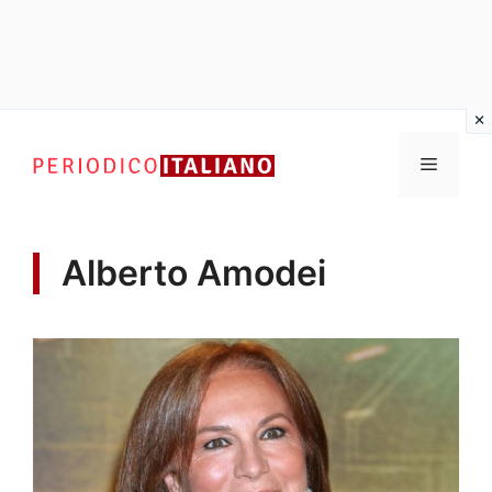
Vai
al
Menu
contenuto
Alberto Amodei