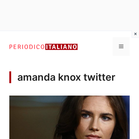
Vai
al
Menu
contenuto
amanda knox twitter