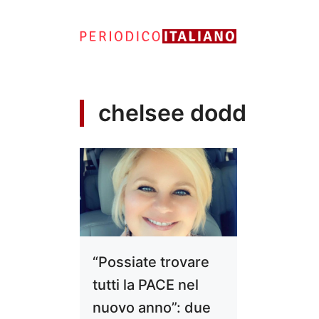
Vai
al
contenuto
chelsee dodd
“Possiate trovare
tutti la PACE nel
nuovo anno”: due