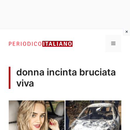
Vai
al
Menu
contenuto
donna incinta bruciata
viva