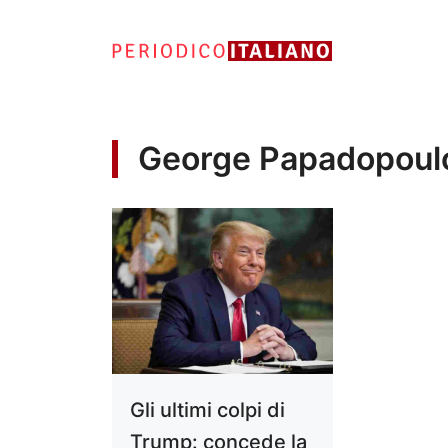
Vai
al
contenuto
George Papadopoul
Gli ultimi colpi di
Trump: concede la