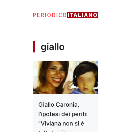
Vai
al
contenuto
giallo
Giallo Caronia,
l’ipotesi dei periti:
“Viviana non si è