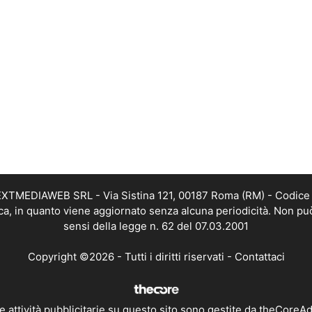
i NEXTMEDIAWEB SRL - Via Sistina 121, 00187 Roma (RM) - Codice 
tica, in quanto viene aggiornato senza alcuna periodicità. Non pu
sensi della legge n. 62 del 07.03.2001
Copyright ©2026 - Tutti i diritti riservati -
Contattaci
e attività pubblicitarie su questo sito sono gestite da theCoreA