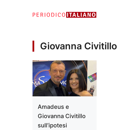
Vai
al
contenuto
Giovanna Civitillo
Amadeus e
Giovanna Civitillo
sull’ipotesi