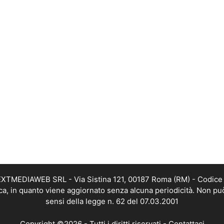
i NEXTMEDIAWEB SRL - Via Sistina 121, 00187 Roma (RM) - Codice 
tica, in quanto viene aggiornato senza alcuna periodicità. Non pu
sensi della legge n. 62 del 07.03.2001
Copyright ©2026 - Tutti i diritti riservati -
Contattaci