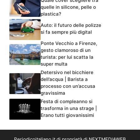
Quale cover scegliere tra
quelle in silicone, pelle o
plastica?
Auto: il futuro delle polizze
si fa sempre più digital
Ponte Vecchio a Firenze,
gesto clamoroso di un
turista: per lui scatta la
super multa
Detersivo nel bicchiere
dell’acqua | Barista a
processo con un’accusa
gravissima
Festa di compleanno si
trasforma in una strage |
Erano tutti giovanissimi
Periodicoitaliano.it di proprietà di NEXTMEDIAWEB