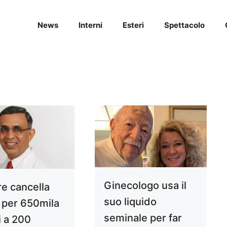
News
Interni
Esteri
Spettacolo
Ginecologo usa il
re cancella
suo liquido
i per 650mila
seminale per far
i a 200