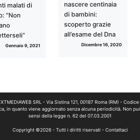
nascere centinaia
ti malati di
di bambini:
o: “Non
scoperto grazie
ano
all’esame del Dna
tterseli”
Dicembre 16, 2020
Gennaio 9, 2021
i NEXTMEDIAWEB SRL - Via Sistina 121, 00187 Roma (RM) - Codice 
tica, in quanto viene aggiornato senza alcuna periodicità. Non pu
sensi della legge n. 62 del 07.03.2001
Copyright ©2026 - Tutti i diritti riservati -
Contattaci