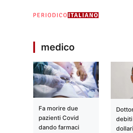
Vai
al
contenuto
medico
Fa morire due
Dotto
pazienti Covid
debit
dando farmaci
dollar