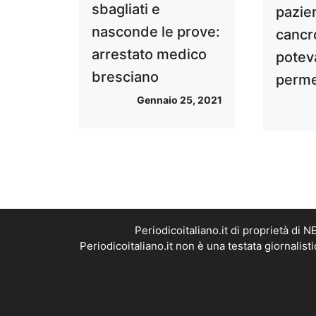
sbagliati e
pazien
nasconde le prove:
cancr
arrestato medico
potev
bresciano
perme
Gennaio 25, 2021
Periodicoitaliano.it di proprietà d
Periodicoitaliano.it non è una testata giornalis