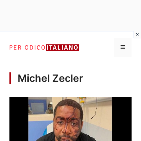
Vai
al
Menu
contenuto
Michel Zecler