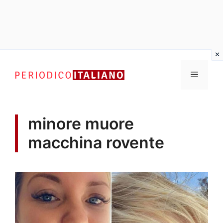
Vai
al
Menu
contenuto
minore muore
macchina rovente