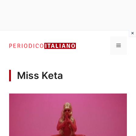
Vai
al
Menu
contenuto
Miss Keta