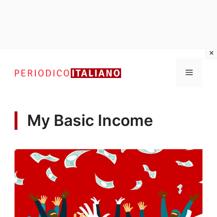
Vai
al
Menu
contenuto
My Basic Income