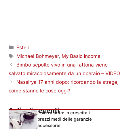
Categorie
Esteri
Tag
Michael Bohmeyer
,
My Basic Income
Bimbo sepolto vivo in una fattoria viene
salvato miracolosamente da un operaio – VIDEO
Nassirya 17 anni dopo: ricordando la strage,
come stanno le cose oggi?
Articoli recenti
Polizza auto: in crescita i
prezzi medi delle garanzie
accessorie