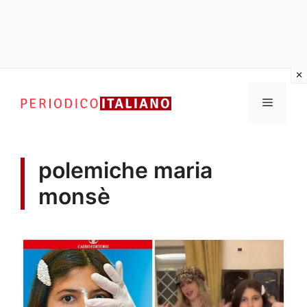
Vai
al
Menu
contenuto
polemiche maria
monsè