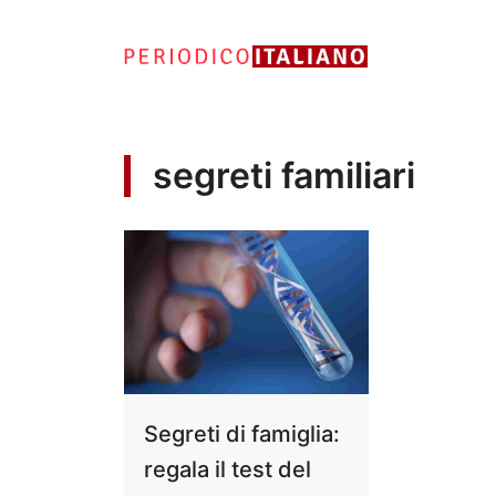
Vai
al
contenuto
segreti familiari
Segreti di famiglia:
regala il test del