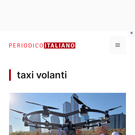
Vai
al
Menu
contenuto
taxi volanti