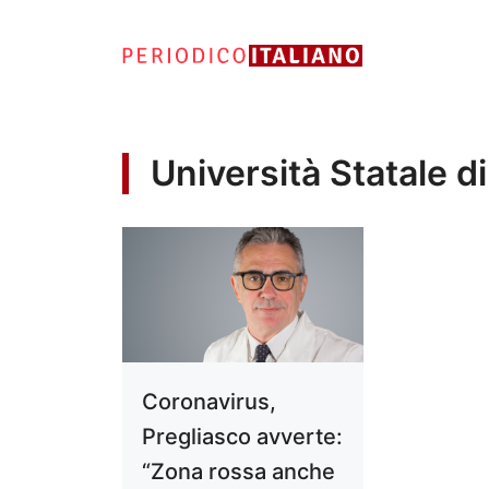
Vai
al
contenuto
Università Statale d
Coronavirus,
Pregliasco avverte:
“Zona rossa anche